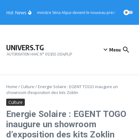
Aller au contenu
Hot News
UFC : le ministre Sèna Alipui devient le nouveau premier vice-préside
UNIVERS.TG
Menu
AUTORISATION HAAC N° 0123/02-2024/PL/P
Home
/
Culture
/
Energie Solaire : EGENT TOGO inaugure un
showroom d’exposition des kits Zoklin
Culture
Energie Solaire : EGENT TOGO
inaugure un showroom
d’exposition des kits Zoklin