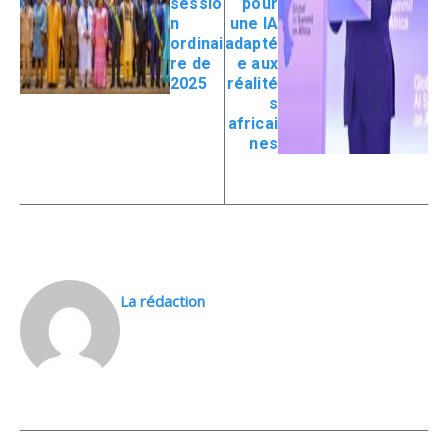
sessio
pour
n
une IA
ordinai
adapté
re de
e aux
2025
réalité
s
africai
nes
La rédaction