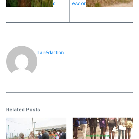
s
essor
La rédaction
Related Posts