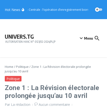
Aller au contenu
Hot News
Région Centrale : l’opération d’enregistrement biométrique démar
UNIVERS.TG
Menu
AUTORISATION HAAC N° 0123/02-2024/PL/P
Home
/
Politique
/
Zone 1 : La Révision électorale prolongée
jusqu’au 10 avril
Politique
Zone 1 : La Révision électorale
prolongée jusqu’au 10 avril
Par
La rédaction
Aucun commentaire