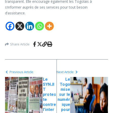
transparent. Elle encourage également les Togolais à
s’informer auprès de ses services pour tout besoin
d’assistance.
Share Article
Previous Article
Next Article
Le
Le
SYNJI
Togo
T
mise
protes
sur le
te
numér
contre
ique
l’inter
pour