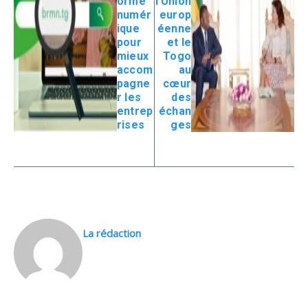
orme
l’Union
numér
europ
ique
éenne
pour
et le
mieux
Togo
accom
au
pagne
cœur
r les
des
entrep
échan
rises
ges
La rédaction