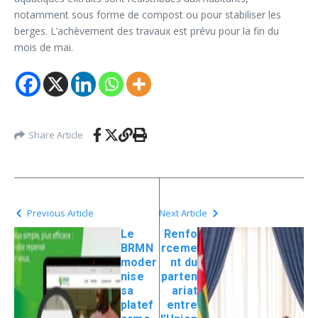
notamment sous forme de compost ou pour stabiliser les
berges. L’achèvement des travaux est prévu pour la fin du
mois de mai.
Share Article
Previous Article
Next Article
Le
Renfo
BRMN
rceme
moder
nt du
nise
parten
sa
ariat
platef
entre