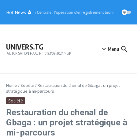
Aller au contenu
Hot News
Région Centrale : l’opération d’enregistrement biométrique démar
UNIVERS.TG
Menu
AUTORISATION HAAC N° 0123/02-2024/PL/P
Home
/
Société
/
Restauration du chenal de Gbaga : un projet
stratégique à mi-parcours
Société
Restauration du chenal de
Gbaga : un projet stratégique à
mi-parcours