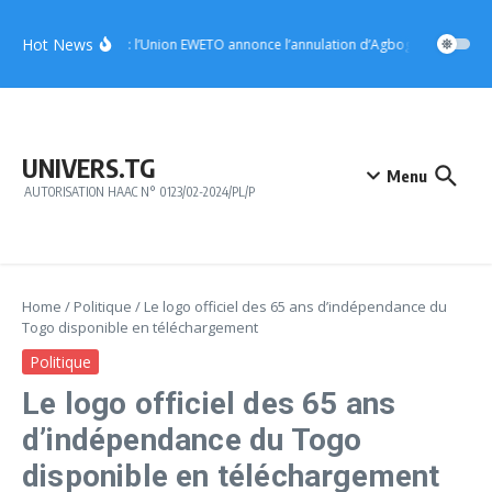
Aller au contenu
Hot News
Notsè : l’Union EWETO annonce l’annulation d’Agbogboza 2026
UNIVERS.TG
Menu
AUTORISATION HAAC N° 0123/02-2024/PL/P
Home
/
Politique
/
Le logo officiel des 65 ans d’indépendance du
Togo disponible en téléchargement
Politique
Le logo officiel des 65 ans
d’indépendance du Togo
disponible en téléchargement