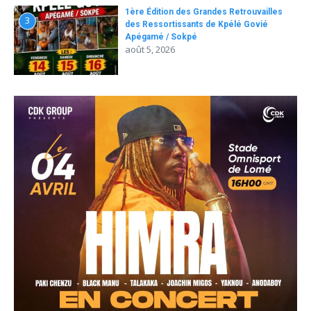
1ère Édition des Grandes Retrouvailles
3
des Ressortissants de Kpélé Govié
Apégamé / Sokpé
août 5, 2026