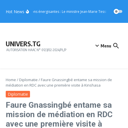
Aller au contenu
Hot News
Boissons énergisantes : Le ministre Jean-Marie Tessi adresse un m
UNIVERS.TG
Menu
AUTORISATION HAAC N° 0123/02-2024/PL/P
Home
/
Diplomatie
/
Faure Gnassingbé entame sa mission de
médiation en RDC avec une première visite à Kinshasa
Diplomatie
Faure Gnassingbé entame sa
mission de médiation en RDC
avec une première visite à