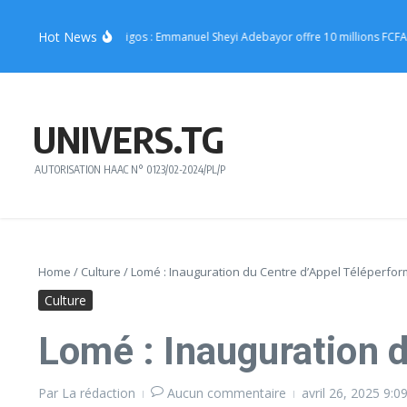
Aller au contenu
Hot News
cert de Joachin Migos : Emmanuel Sheyi Adebayor offre 10 millions FCFA pour s
UNIVERS.TG
AUTORISATION HAAC N° 0123/02-2024/PL/P
Home
/
Culture
/
Lomé : Inauguration du Centre d’Appel Téléperfor
Culture
Lomé : Inauguration 
Par
La rédaction
Aucun commentaire
avril 26, 2025
9:0