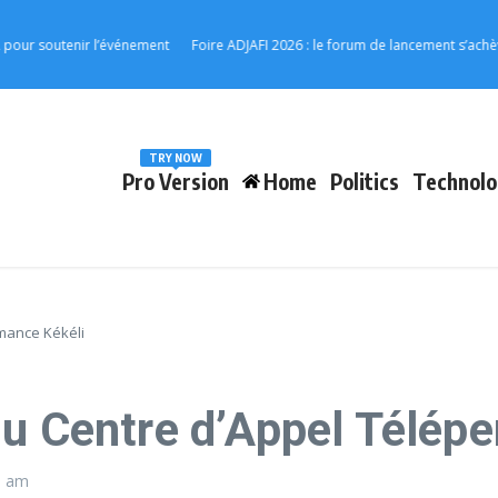
outenir l’événement
Foire ADJAFI 2026 : le forum de lancement s’achève à K
TRY NOW
Pro Version
Home
Politics
Technolo
mance Kékéli
du Centre d’Appel Télép
9 am