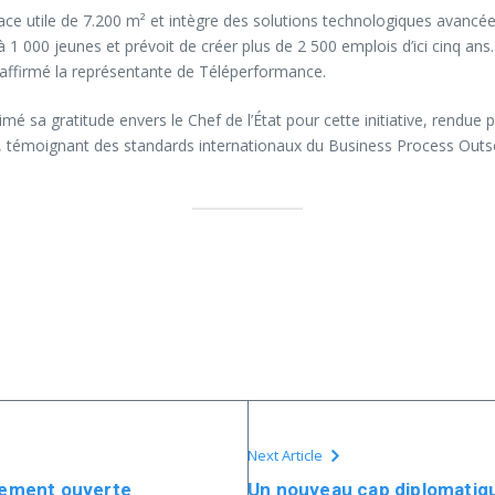
ce utile de 7.200 m² et intègre des solutions technologiques avancées
à 1 000 jeunes et prévoit de créer plus de 2 500 emplois d’ici cinq ans
a affirmé la représentante de Téléperformance.
é sa gratitude envers le Chef de l’État pour cette initiative, rendue p
ons, témoignant des standards internationaux du Business Process Out
Next Article
llement ouverte
Un nouveau cap diplomatiqu