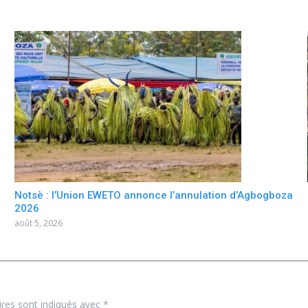
Notsè : l’Union EWETO annonce l’annulation d’Agbogboza
2026
août 5, 2026
ires sont indiqués avec
*