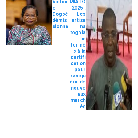
Victoir
MIATO
e
2025 :
Dogbé
Les
démis
artisa
sionne
ns
togola
is
formé
s à la
certifi
cation
pour
conqu
érir de
nouve
aux
march
és