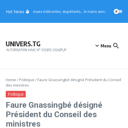
Aller au contenu
Hot News
Vo4 : tenues indécentes, stupéfiants… le maire annonce des mesures
UNIVERS.TG
Menu
AUTORISATION HAAC N° 0123/02-2024/PL/P
Home
/
Politique
/
Faure Gnassingbé désigné Président du Conseil
des ministres
Politique
Faure Gnassingbé désigné
Président du Conseil des
ministres