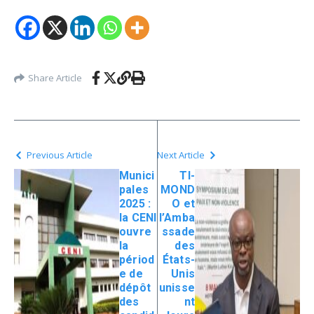
Share Article
Previous Article
Next Article
Munici
TI-
pales
MOND
2025 :
O et
la CENI
l’Amba
ouvre
ssade
la
des
périod
États-
e de
Unis
dépôt
unisse
des
nt