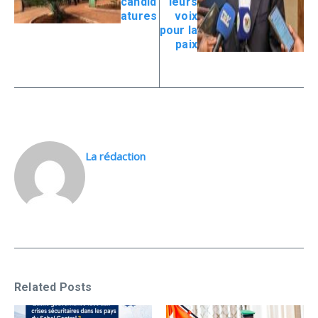
candid
leurs
atures
voix
pour la
paix
La rédaction
Related Posts