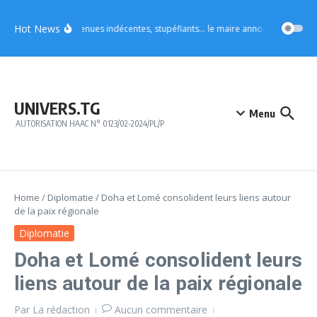
Aller au contenu
Hot News
Vo4 : tenues indécentes, stupéfiants… le maire annonce des mesures
UNIVERS.TG
Menu
AUTORISATION HAAC N° 0123/02-2024/PL/P
Home
/
Diplomatie
/
Doha et Lomé consolident leurs liens autour
de la paix régionale
Diplomatie
Doha et Lomé consolident leurs
liens autour de la paix régionale
Par
La rédaction
Aucun commentaire