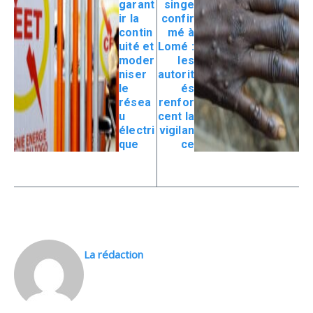
garant
singe
ir la
confir
contin
mé à
uité et
Lomé :
moder
les
niser
autorit
le
és
résea
renfor
u
cent la
électri
vigilan
que
ce
La rédaction