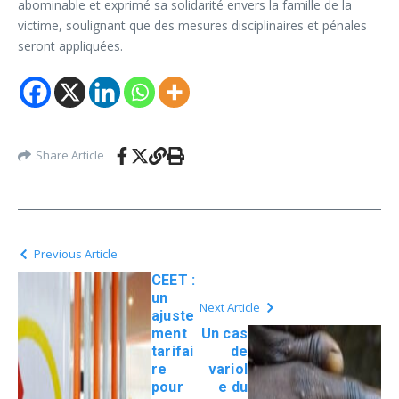
abominable et exprimé sa solidarité envers la famille de la
victime, soulignant que des mesures disciplinaires et pénales
seront appliquées.
Share Article
Previous Article
CEET :
un
Next Article
ajuste
ment
Un cas
tarifai
de
re
variol
pour
e du