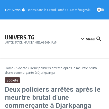
Aller au contenu
Hot News
Inondations dans le Grand Lomé : 7 306 ménages bénéficient d’u
UNIVERS.TG
Menu
AUTORISATION HAAC N° 0123/02-2024/PL/P
Home
/
Société
/
Deux policiers arrêtés après le meurtre brutal
d’une commerçante à Djarkpanga
Société
Deux policiers arrêtés après le
meurtre brutal d’une
commerçante à Djarkpanga