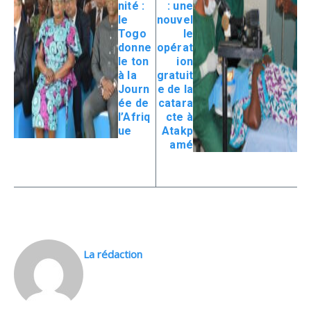
nité :
: une
le
nouvel
Togo
le
donne
opérat
le ton
ion
à la
gratuit
Journ
e de la
ée de
catara
l’Afriq
cte à
ue
Atakp
amé
La rédaction