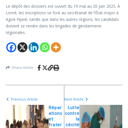
Le dépôt des dossiers est ouvert du 19 mai au 20 juin 2025. À
Lomé, les inscriptions se font au secrétariat de l’État-major à
Agoè-Nyivé, tandis que dans les autres régions, les candidats
doivent se rendre dans les brigades de gendarmerie
régionales.
Share Article
Previous Article
Next Article
Répar
Lutte
ations
contre
et
la
frater
cécité