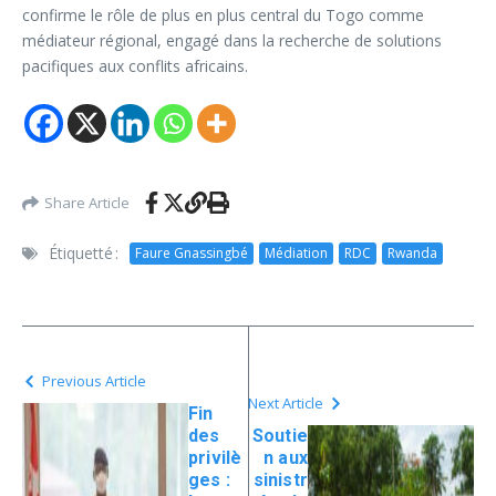
confirme le rôle de plus en plus central du Togo comme
médiateur régional, engagé dans la recherche de solutions
pacifiques aux conflits africains.
Share Article
Étiquetté :
Faure Gnassingbé
Médiation
RDC
Rwanda
Previous Article
Next Article
Fin
des
Soutie
privilè
n aux
ges :
sinistr