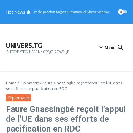
Aller au contenu
Hot News
Concert de Joachin Migos : Emmanuel Sheyi Adebayor offre 10 mill
UNIVERS.TG
Menu
AUTORISATION HAAC N° 0123/02-2024/PL/P
Home
/
Diplomatie
/
Faure Gnassingbé reçoit l’appui de l’UE dans
ses efforts de pacification en RDC
Diplomatie
Faure Gnassingbé reçoit l’appui
de l’UE dans ses efforts de
pacification en RDC