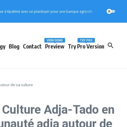
imé avec un plaidoyer pour une banque agricole
Protection de l’enfance : M
VIEW DEMO
TRY PRO
gy
Blog
Contact
Preview
Try Pro Version
utour de sa culture
 Culture Adja-Tado en
nauté adja autour de