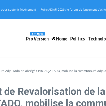
enir l’événement
Foire ADJAFI 2026 : le forum de lancement s’achève à Kpal
TRY NOW
Pro Version
Home
Politics
Technolo
lture Adja-Tado en abrégé CPRC ADJA-TADO, mobilise la communauté adja a
 de Revalorisation de la
DO, mobilise la commu