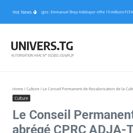
Aller au contenu
Hot News
 de Joachin Migos : Emmanuel Sheyi Adebayor offre 10 millions FCFA pour sout
UNIVERS.TG
AUTORISATION HAAC N° 0123/02-2024/PL/P
Home
/
Culture
/
Le Conseil Permanent de Revalorisation de la Cu
Culture
Le Conseil Permanent
abrégé CPRC ADJA-TA