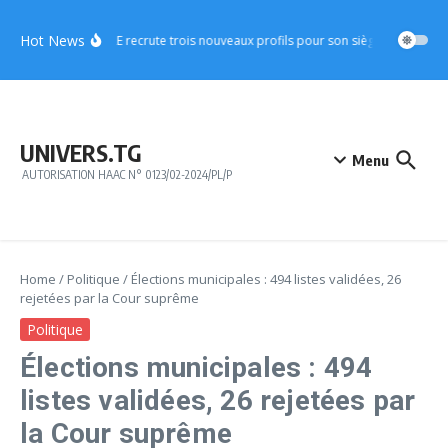
Aller au contenu
Hot News
CICA-RE recrute trois nouveaux profils pour son siège à Lomé
A
UNIVERS.TG
Menu
AUTORISATION HAAC N° 0123/02-2024/PL/P
Home
/
Politique
/
Élections municipales : 494 listes validées, 26
rejetées par la Cour suprême
Politique
Élections municipales : 494
listes validées, 26 rejetées par
la Cour suprême