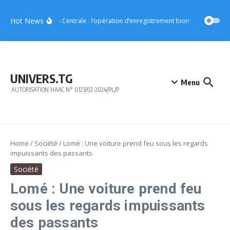
Aller au contenu
Hot News
Région Centrale : l’opération d’enregistrement biométrique démar
UNIVERS.TG
Menu
AUTORISATION HAAC N° 0123/02-2024/PL/P
Home
/
Société
/
Lomé : Une voiture prend feu sous les regards
impuissants des passants
Société
Lomé : Une voiture prend feu
sous les regards impuissants
des passants