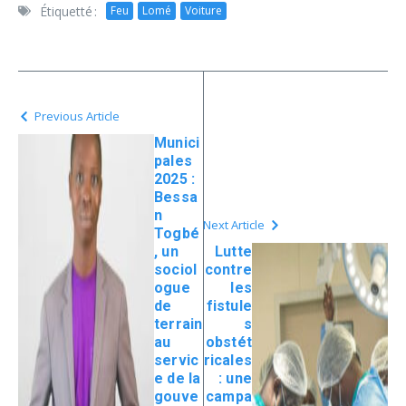
Étiquetté :
Feu
Lomé
Voiture
Previous Article
Munici
pales
2025 :
Bessa
n
Next Article
Togbé
, un
Lutte
sociol
contre
ogue
les
de
fistule
terrain
s
au
obstét
servic
ricales
e de la
: une
gouve
campa