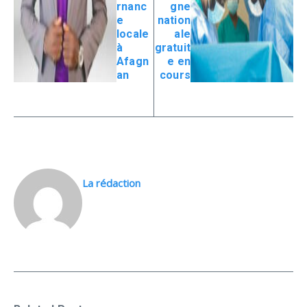
rnanc
gne
e
nation
locale
ale
à
gratuit
Afagn
e en
an
cours
La rédaction