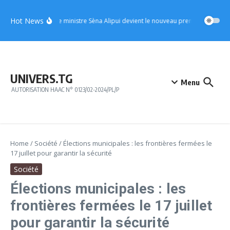
Aller au contenu
Hot News
UFC : le ministre Sèna Alipui devient le nouveau premier vice-prési
UNIVERS.TG
Menu
AUTORISATION HAAC N° 0123/02-2024/PL/P
Home
/
Société
/
Élections municipales : les frontières fermées le
17 juillet pour garantir la sécurité
Société
Élections municipales : les
frontières fermées le 17 juillet
pour garantir la sécurité