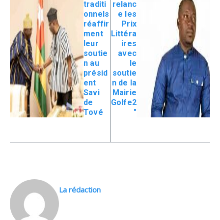
traditi
relanc
onnels
e les
réaffir
Prix
ment
Littéra
leur
ires
soutie
avec
n au
le
présid
soutie
ent
n de la
Savi
Mairie
de
Golfe2
Tové
″
La rédaction