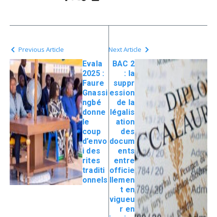
Previous Article
Next Article
Evala
BAC 2
2025 :
: la
Faure
suppr
Gnassi
ession
ngbé
de la
donne
légalis
le
ation
coup
des
d’envo
docum
i des
ents
rites
entre
traditi
officie
onnels
llemen
t en
vigueu
r en