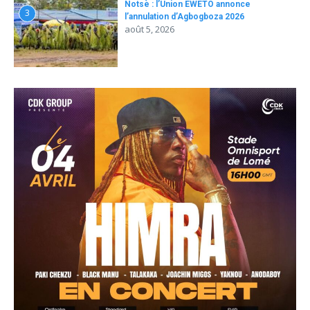
Notsè : l’Union EWETO annonce
3
l’annulation d’Agbogboza 2026
août 5, 2026