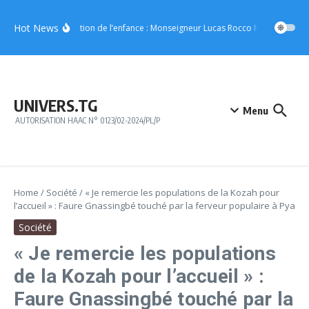
Aller au contenu
Hot News
Protection de l’enfance : Monseigneur Lucas Rocco Massimo Giaca
UNIVERS.TG
Menu
AUTORISATION HAAC N° 0123/02-2024/PL/P
Home
/
Société
/
« Je remercie les populations de la Kozah pour
l’accueil » : Faure Gnassingbé touché par la ferveur populaire à Pya
Société
« Je remercie les populations
de la Kozah pour l’accueil » :
Faure Gnassingbé touché par la