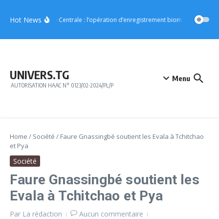
Aller au contenu
Hot News
Région Centrale : l’opération d’enregistrement biométrique démar
UNIVERS.TG
Menu
AUTORISATION HAAC N° 0123/02-2024/PL/P
Home
/
Société
/
Faure Gnassingbé soutient les Evala à Tchitchao
et Pya
Société
Faure Gnassingbé soutient les
Evala à Tchitchao et Pya
Par
La rédaction
Aucun commentaire