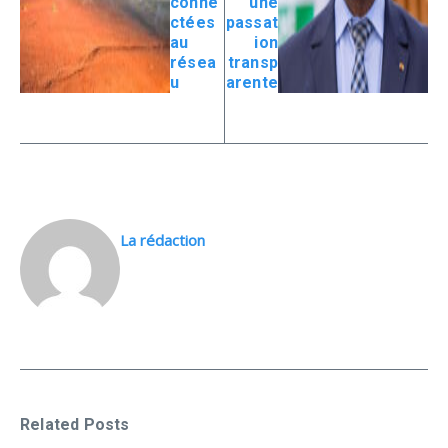
conne
une
ctées
passat
au
ion
résea
transp
u
arente
La rédaction
Related Posts