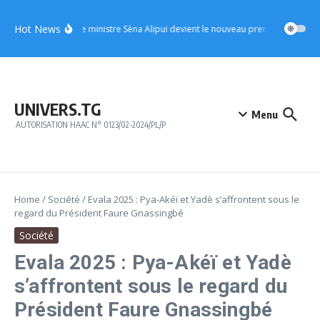
Aller au contenu
Hot News
UFC : le ministre Sèna Alipui devient le nouveau premier vice-prési
UNIVERS.TG
Menu
AUTORISATION HAAC N° 0123/02-2024/PL/P
Home
/
Société
/
Evala 2025 : Pya-Akéï et Yadè s’affrontent sous le
regard du Président Faure Gnassingbé
Société
Evala 2025 : Pya-Akéï et Yadè
s’affrontent sous le regard du
Président Faure Gnassingbé