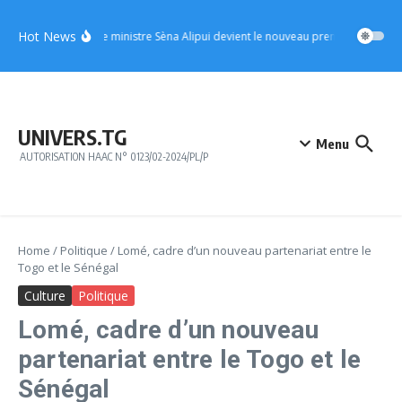
Aller au contenu
Hot News
UFC : le ministre Sèna Alipui devient le nouveau premier vice-prési
UNIVERS.TG
Menu
AUTORISATION HAAC N° 0123/02-2024/PL/P
Home
/
Politique
/
Lomé, cadre d’un nouveau partenariat entre le
Togo et le Sénégal
Culture
Politique
Lomé, cadre d’un nouveau
partenariat entre le Togo et le
Sénégal