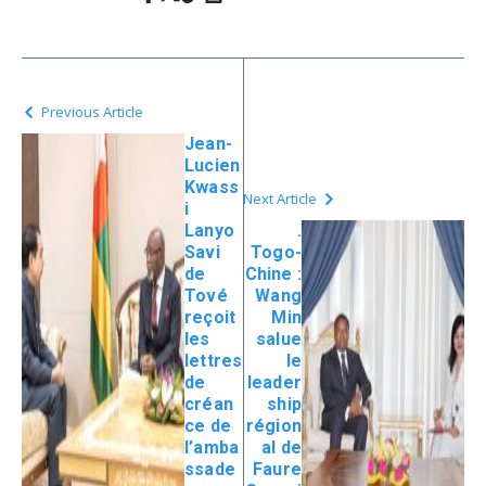
Previous Article
Jean-
Lucien
Kwass
Next Article
i
Lanyo
.
Savi
Togo-
de
Chine :
Tové
Wang
reçoit
Min
les
salue
lettres
le
de
leader
créan
ship
ce de
région
l’amba
al de
ssade
Faure