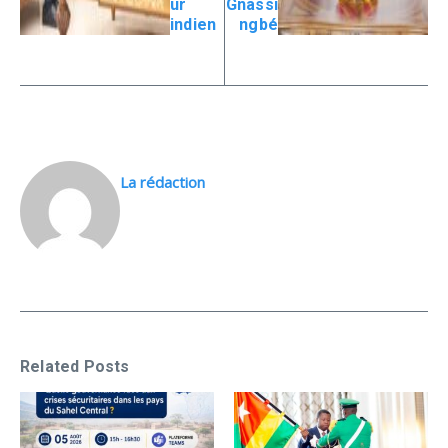
ur
Gnassi
indien
ngbé
La rédaction
Related Posts