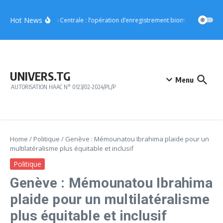
Aller au contenu
Hot News
Région Centrale : l’opération d’enregistrement biométrique démar
UNIVERS.TG
Menu
AUTORISATION HAAC N° 0123/02-2024/PL/P
Home
/
Politique
/
Genève : Mémounatou Ibrahima plaide pour un
multilatéralisme plus équitable et inclusif
Politique
Genève : Mémounatou Ibrahima
plaide pour un multilatéralisme
plus équitable et inclusif