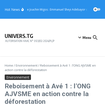
Aller au contenu
Hot News
Concert de Joachin Migos : Emmanuel Sheyi Adebayor offre 10 million
UNIVERS.TG
Menu
AUTORISATION HAAC N° 0123/02-2024/PL/P
Home
/
Environnement
/
Reboisement à Avé 1 : l’ONG AJVSME en
action contre la déforestation
Environnement
Reboisement à Avé 1 : l’ONG
AJVSME en action contre la
déforestation