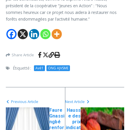
président de la coopérative “Jeunes en Action” : “Nous
sommes heureux car ce projet nous aidera à restaurer nos
forêts endommagées par l’activité humaine.”
Share Article
Étiquetté :
Avé1
ONG AJVSME
Previous Article
Next Article
Faure
Hauss
Gnassi
e des
ngbé
prix
renfor
indicat