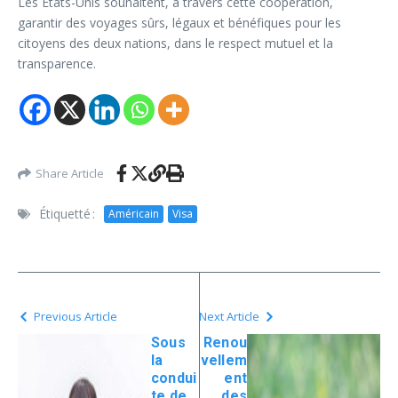
Les États-Unis souhaitent, à travers cette coopération,
garantir des voyages sûrs, légaux et bénéfiques pour les
citoyens des deux nations, dans le respect mutuel et la
transparence.
Share Article
Étiquetté :
Américain
Visa
Previous Article
Next Article
Sous
Renou
la
vellem
condui
ent
te de
des