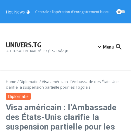
Aller au contenu
Hot News
Région Centrale : l’opération d’enregistrement biométrique démar
UNIVERS.TG
Menu
AUTORISATION HAAC N° 0123/02-2024/PL/P
Home
/
Diplomatie
/
Visa américain : l’Ambassade des États-Unis
clarifie la suspension partielle pour les Togolais
Diplomatie
Visa américain : l’Ambassade
des États-Unis clarifie la
suspension partielle pour les