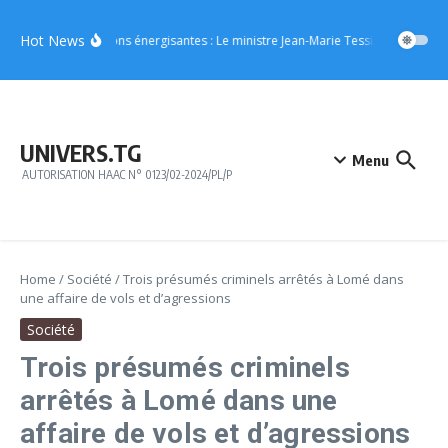
Aller au contenu
Hot News
Boissons énergisantes : Le ministre Jean-Marie Tessi adresse un m
UNIVERS.TG
Menu
AUTORISATION HAAC N° 0123/02-2024/PL/P
Home
/
Société
/
Trois présumés criminels arrêtés à Lomé dans
une affaire de vols et d’agressions
Société
Trois présumés criminels
arrêtés à Lomé dans une
affaire de vols et d’agressions