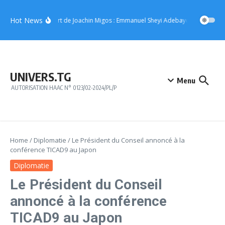
Aller au contenu
Hot News
Concert de Joachin Migos : Emmanuel Sheyi Adebayor offre 10 mill
UNIVERS.TG
Menu
AUTORISATION HAAC N° 0123/02-2024/PL/P
Home
/
Diplomatie
/
Le Président du Conseil annoncé à la
conférence TICAD9 au Japon
Diplomatie
Le Président du Conseil
annoncé à la conférence
TICAD9 au Japon