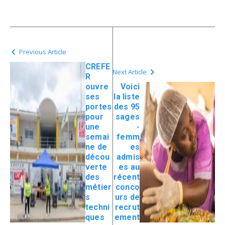
Previous Article
CREFE
Next Article
R
ouvre
Voici
ses
la liste
portes
des 95
pour
sages
une
-
semai
femm
ne de
es
décou
admis
verte
es au
des
récent
métier
conco
s
urs de
techni
recrut
ques
ement