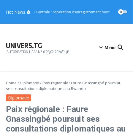
Aller au contenu
Hot News
Région Centrale : l’opération d’enregistrement biométrique démar
UNIVERS.TG
Menu
AUTORISATION HAAC N° 0123/02-2024/PL/P
Home
/
Diplomatie
/
Paix régionale : Faure Gnassingbé poursuit
ses consultations diplomatiques au Rwanda
Diplomatie
Paix régionale : Faure
Gnassingbé poursuit ses
consultations diplomatiques au