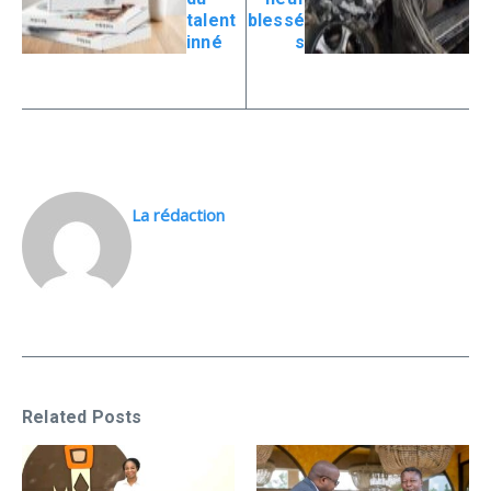
talent
blessé
inné
s
La rédaction
Related Posts