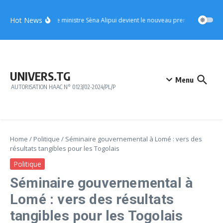
Aller au contenu
Hot News
UFC : le ministre Sèna Alipui devient le nouveau premier vice-prési
UNIVERS.TG
Menu
AUTORISATION HAAC N° 0123/02-2024/PL/P
Home
/
Politique
/
Séminaire gouvernemental à Lomé : vers des
résultats tangibles pour les Togolais
Politique
Séminaire gouvernemental à
Lomé : vers des résultats
tangibles pour les Togolais