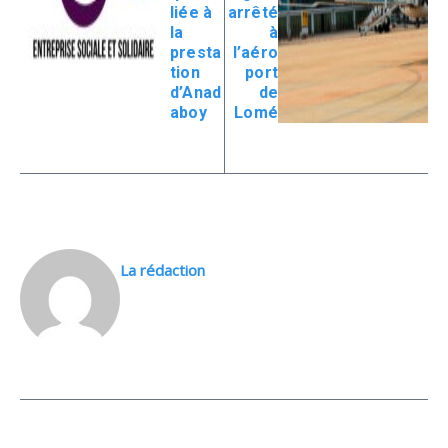
liée à
arrêté
la
à
presta
l’aéro
tion
port
d’Anad
de
aboy
Lomé
La rédaction