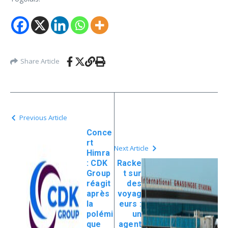
Share Article
Previous Article
Conce
rt
Next Article
Himra
: CDK
Racke
Group
t sur
réagit
des
après
voyag
la
eurs :
polémi
un
que
agent