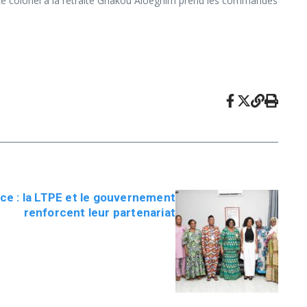
Le colonel à la retraite Gnakou Aloègnim prend les commandes
nce : la LTPE et le gouvernement
renforcent leur partenariat