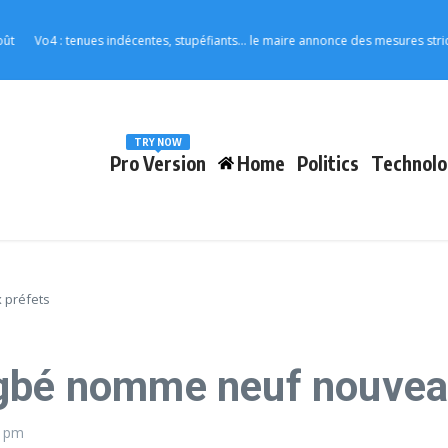
Vo4 : tenues indécentes, stupéfiants… le maire annonce des mesures strictes pou
TRY NOW
Pro Version
Home
Politics
Technolo
 préfets
ngbé nomme neuf nouvea
2 pm