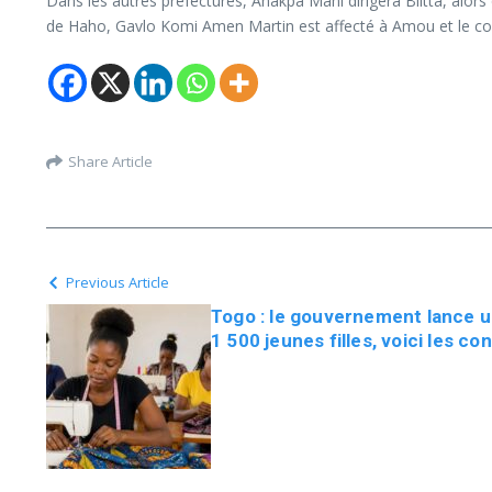
Dans les autres préfectures, Anakpa Mani dirigera Blitta, a
de Haho, Gavlo Komi Amen Martin est affecté à Amou et le co
Share Article
Previous Article
Togo : le gouvernement lance u
1 500 jeunes filles, voici les co