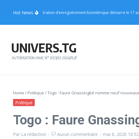
Aller au contenu
Hot News
ion Centrale : l’opération d’enregistrement biométrique démarre le 17 août
UNIVERS.TG
AUTORISATION HAAC N° 0123/02-2024/PL/P
Home
/
Politique
/
Togo : Faure Gnassingbé nomme neuf nouveaux
Politique
Togo : Faure Gnassi
Par
La rédaction
Aucun commentaire
mai 6, 2026
10:5