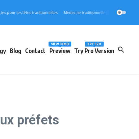
r les fêtes traditionnelles
Médecine traditionnelle : l’OOAS accélère son in
VIEW DEMO
TRY PRO
gy
Blog
Contact
Preview
Try Pro Version
ux préfets