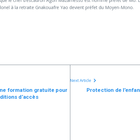
lors que le chef d’escadron Agoh Mazamesso est nommé préfet de Mô. 
lonel à la retraite Gnakouafre Yao devient préfet du Moyen-Mono.
Next Article
ne formation gratuite pour
Protection de l’enfa
nditions d’accès