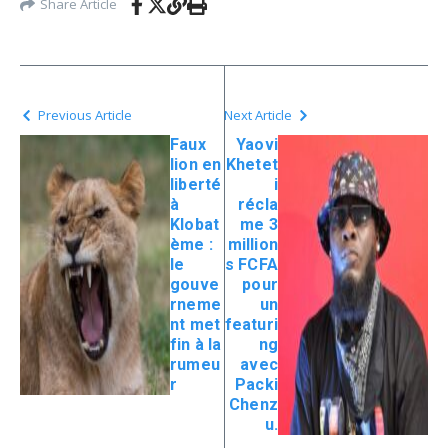
Share Article
Previous Article
Next Article
Faux
Yaovi
lion en
Khetet
liberté
i
à
récla
Klobat
me 3
ème :
million
le
s FCFA
gouve
pour
rneme
un
nt met
featuri
fin à la
ng
rumeu
avec
r
Packi
Chenz
u.