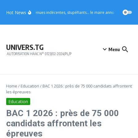
Aller au contenu
Hot News
Vo4 : tenues indécentes, stupéfiants… le maire annonce des mesures
UNIVERS.TG
Menu
AUTORISATION HAAC N° 0123/02-2024/PL/P
Home
/
Education
/
BAC 1 2026 : près de 75 000 candidats affrontent
les épreuves
Education
BAC 1 2026 : près de 75 000
candidats affrontent les
épreuves