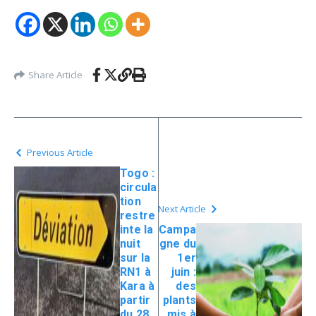
Share Article
Previous Article
Togo :
circula
tion
Next Article
restre
inte la
Campa
nuit
gne du
sur la
1er
RN1 à
juin :
Kara à
des
partir
plants
du 28
mis à