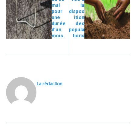
mai
la
pour
dispos
une
ition
durée
des
d’un
popula
mois.
tions
La rédaction