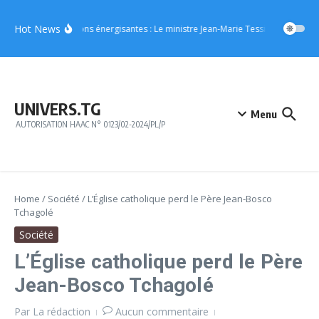
Aller au contenu
Hot News
Boissons énergisantes : Le ministre Jean-Marie Tessi adresse un m
UNIVERS.TG
Menu
AUTORISATION HAAC N° 0123/02-2024/PL/P
Home
/
Société
/
L’Église catholique perd le Père Jean-Bosco
Tchagolé
Société
L’Église catholique perd le Père
Jean-Bosco Tchagolé
Par
La rédaction
Aucun commentaire