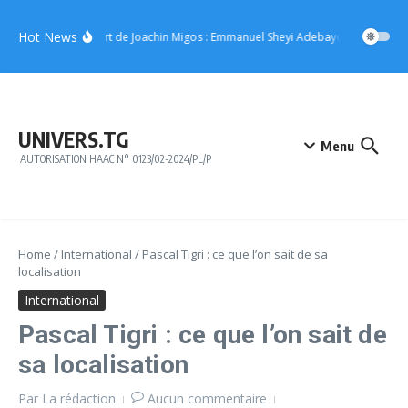
Aller au contenu
Hot News
Concert de Joachin Migos : Emmanuel Sheyi Adebayor offre 10 mil
UNIVERS.TG
Menu
AUTORISATION HAAC N° 0123/02-2024/PL/P
Home
/
International
/
Pascal Tigri : ce que l’on sait de sa
localisation
International
Pascal Tigri : ce que l’on sait de
sa localisation
Par
La rédaction
Aucun commentaire