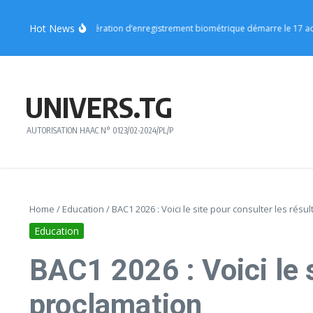
Aller au contenu
Hot News
ion Centrale : l’opération d’enregistrement biométrique démarre le 17 août
UNIVERS.TG
AUTORISATION HAAC N° 0123/02-2024/PL/P
Home
/
Education
/
BAC1 2026 : Voici le site pour consulter les résul
Education
BAC1 2026 : Voici le s
proclamation