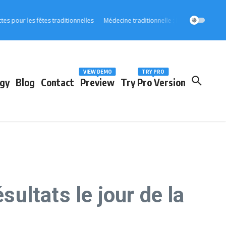
r les fêtes traditionnelles
Médecine traditionnelle : l’OOAS accélère son in
VIEW DEMO
TRY PRO
gy
Blog
Contact
Preview
Try Pro Version
sultats le jour de la