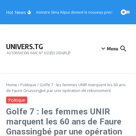
Aller au contenu
Hot News
UFC : le ministre Sèna Alipui devient le nouveau premier vice-présid
UNIVERS.TG
Menu
AUTORISATION HAAC N° 0123/02-2024/PL/P
Home
/
Politique
/
Golfe 7 : les femmes UNIR marquent les 60 ans
de Faure Gnassingbé par une opération de reboisement
Politique
Golfe 7 : les femmes UNIR
marquent les 60 ans de Faure
Gnassingbé par une opération