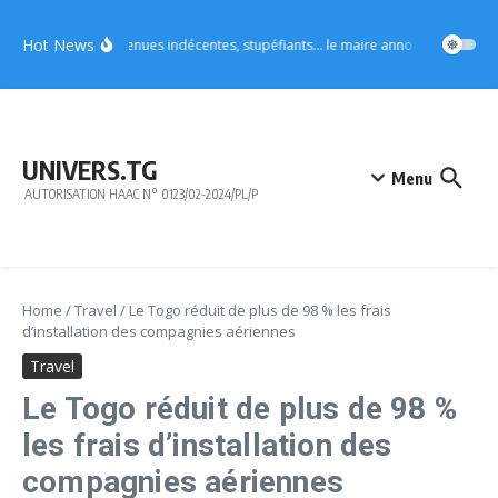
Aller au contenu
Hot News
Vo4 : tenues indécentes, stupéfiants… le maire annonce des mesures
UNIVERS.TG
Menu
AUTORISATION HAAC N° 0123/02-2024/PL/P
Home
/
Travel
/
Le Togo réduit de plus de 98 % les frais
d’installation des compagnies aériennes
Travel
Le Togo réduit de plus de 98 %
les frais d’installation des
compagnies aériennes