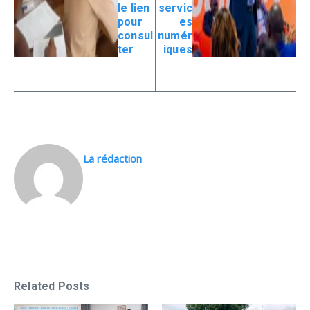
le lien
servic
pour
es
consul
numér
ter
iques
La rédaction
Related Posts