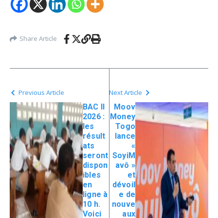
Share Article
Previous Article
Next Article
BAC II
Moov
2026 :
Money
les
Togo
résult
lance
ats
«
seront
SoyiM
dispon
avô »
ibles
et
en
dévoil
ligne à
e de
10 h.
nouve
Voici
aux