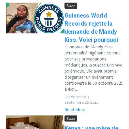
Buzz
Guinness World
Records rejette la
demande de Mandy
Kiss. Voici pourquoi
L’annonce de Mandy Kiss,
personnalité nigériane connue
pour ses provocations
médiatiques, a suscité une vive
polémique. Elle avait promis
d’organiser un événement
controversé le 30 octobre 2025
à Ikor...
La rédaction
septembre 26, 2025
Read More
Buzz
Kenya : une mère de