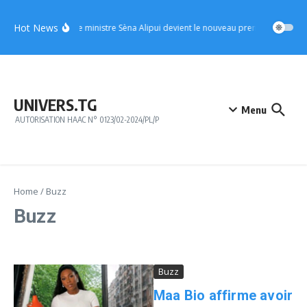
Aller au contenu
Hot News
UFC : le ministre Sèna Alipui devient le nouveau premier vice-prés
UNIVERS.TG
Menu
AUTORISATION HAAC N° 0123/02-2024/PL/P
Home
/
Buzz
Buzz
Buzz
Maa Bio affirme avoir