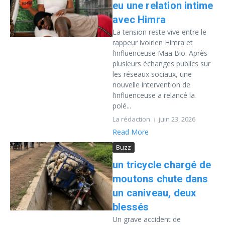
eu une relation intime
avec Himra
La tension reste vive entre le
rappeur ivoirien Himra et
l’influenceuse Maa Bio. Après
plusieurs échanges publics sur
les réseaux sociaux, une
nouvelle intervention de
l’influenceuse a relancé la
polé...
La rédaction
juin 23, 2026
Read More
Buzz
un tricycle chargé de
moutons chute dans
un caniveau, deux
blessés
Un grave accident de