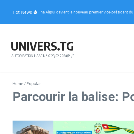
Aller au contenu
Hot News
UFC : le ministre Sèna Alipui devient le nouveau premier vice-président du part
UNIVERS.TG
AUTORISATION HAAC N° 0123/02-2024/PL/P
Home
/
Popular
Parcourir la balise: P