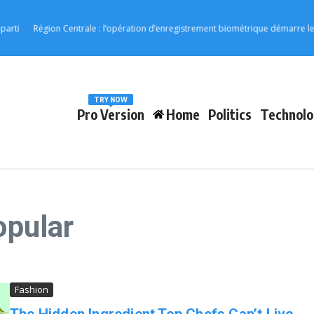
i
Région Centrale : l’opération d’enregistrement biométrique démarre le 17 
TRY NOW
Pro Version
Home
Politics
Technolo
opular
Fashion