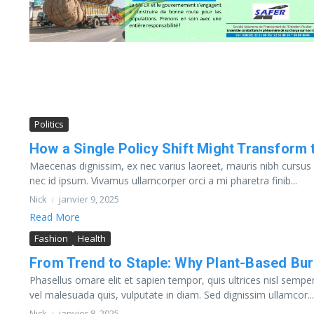
Politics
How a Single Policy Shift Might Transform
Maecenas dignissim, ex nec varius laoreet, mauris nibh cursus ve
nec id ipsum. Vivamus ullamcorper orci a mi pharetra finib...
Nick
janvier 9, 2025
Read More
Fashion
Health
From Trend to Staple: Why Plant-Based Bu
Phasellus ornare elit et sapien tempor, quis ultrices nisl sempe
vel malesuada quis, vulputate in diam. Sed dignissim ullamcor...
Nick
janvier 8, 2025