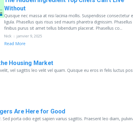
The Hidden Ingredient Top Chefs Can’t Live
Without
Quisque nec massa at nisi lacinia mollis. Suspendisse consectetur 
ligula. Phasellus quis risus sed mauris pharetra dignissim. Phasellus
finibus purus sit amet tellus bibendum placerat. Phasellus co...
Nick
janvier 9, 2025
Read More
 the Housing Market
lit, vel sagittis leo velit vel quam. Quisque eu eros in felis luctus po
rgers Are Here for Good
r. Sed porta odio eget sapien varius sagittis. Praesent leo diam, pulvin