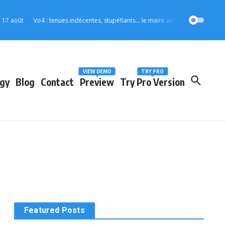
août
Vo4 : tenues indécentes, stupéfiants… le maire annonce des mesures stri
VIEW DEMO
TRY PRO
gy
Blog
Contact
Preview
Try Pro Version
Featured Posts