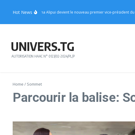
Aller au contenu
Hot News
UFC : le ministre Sèna Alipui devient le nouveau premier vice-président du part
UNIVERS.TG
AUTORISATION HAAC N° 0123/02-2024/PL/P
Home
/
Sommet
Parcourir la balise: