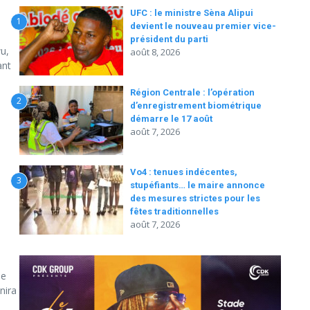
UFC : le ministre Sèna Alipui
1
devient le nouveau premier vice-
président du parti
u,
août 8, 2026
ant
Région Centrale : l’opération
2
d’enregistrement biométrique
démarre le 17 août
août 7, 2026
Vo4 : tenues indécentes,
3
stupéfiants… le maire annonce
des mesures strictes pour les
fêtes traditionnelles
août 7, 2026
le
nira