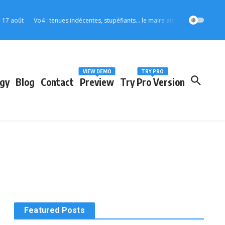
août
Vo4 : tenues indécentes, stupéfiants… le maire annonce des mesures stric
VIEW DEMO
TRY PRO
gy
Blog
Contact
Preview
Try Pro Version
Featured Posts