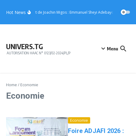
Aller au contenu
Hot News
Concert de Joachin Migos : Emmanuel Sheyi Adebayor offre 10 mill
UNIVERS.TG
Menu
AUTORISATION HAAC N° 0123/02-2024/PL/P
Home
/
Economie
Economie
Economie
Foire ADJAFI 2026 :