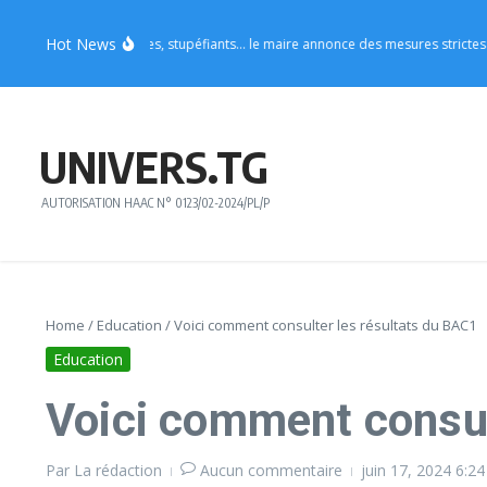
Aller au contenu
Hot News
: tenues indécentes, stupéfiants… le maire annonce des mesures strictes pour les
UNIVERS.TG
AUTORISATION HAAC N° 0123/02-2024/PL/P
Home
/
Education
/
Voici comment consulter les résultats du BAC1
Education
Voici comment consul
Par
La rédaction
Aucun commentaire
juin 17, 2024
6:2