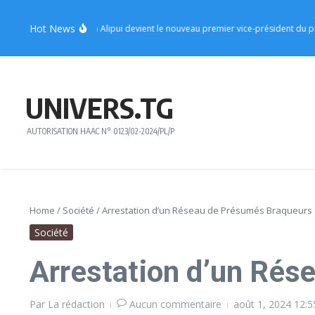
Aller au contenu
Hot News
 le ministre Sèna Alipui devient le nouveau premier vice-président du parti
R
UNIVERS.TG
AUTORISATION HAAC N° 0123/02-2024/PL/P
Home
/
Société
/
Arrestation d’un Réseau de Présumés Braqueurs
Société
Arrestation d’un Rés
Par
La rédaction
Aucun commentaire
août 1, 2024
12:5