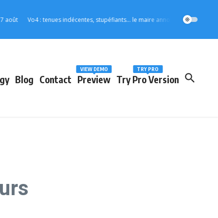
Vo4 : tenues indécentes, stupéfiants… le maire annonce des mesures strictes p
VIEW DEMO
TRY PRO
gy
Blog
Contact
Preview
Try Pro Version
urs