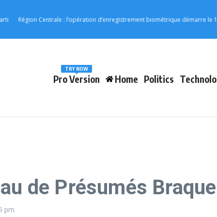
égion Centrale : l’opération d’enregistrement biométrique démarre le 17 août
TRY NOW
Pro Version
Home
Politics
Technolo
eau de Présumés Braque
5 pm