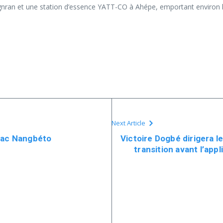
Amégnran et une station d’essence YATT-CO à Ahépe, emportant environ h
Next Article
 Lac Nangbéto
Victoire Dogbé dirigera 
transition avant l’app