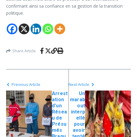
confirmant ainsi sa confiance en sa gestion de la transition
politique.
Share Article
Previous Article
Next Article
Arrest
Un
ation
marab
d’un
out
Résea
interp
u de
ellé
Présu
pour
més
avoir
Braqu
tenté