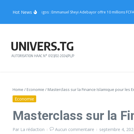
Aller au contenu
Hot News
ert de Joachin Migos : Emmanuel Sheyi Adebayor offre 10 millions FCFA pour s
UNIVERS.TG
AUTORISATION HAAC N° 0123/02-2024/PL/P
Home
/
Economie
/
Masterclass sur la Finance Islamique pour les 
Economie
Masterclass sur la Fi
Par
La rédaction
Aucun commentaire
septembre 4, 20