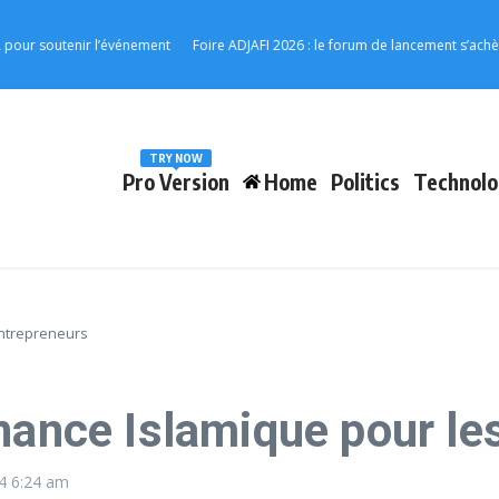
outenir l’événement
Foire ADJAFI 2026 : le forum de lancement s’achève à Kp
TRY NOW
Pro Version
Home
Politics
Technolo
Entrepreneurs
nance Islamique pour le
24
6:24 am