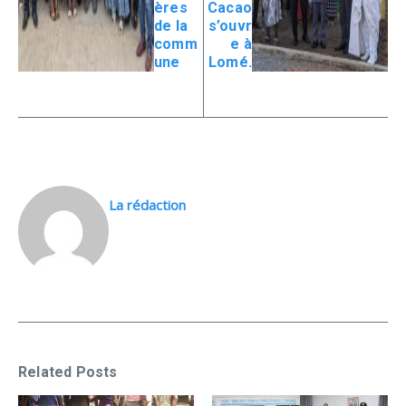
ères
Cacao
de la
s’ouvr
comm
e à
une
Lomé.
La rédaction
Related Posts