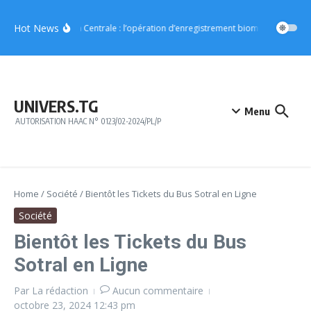
Aller au contenu
Hot News
Région Centrale : l’opération d’enregistrement biométrique démar
UNIVERS.TG
Menu
AUTORISATION HAAC N° 0123/02-2024/PL/P
Home
/
Société
/
Bientôt les Tickets du Bus Sotral en Ligne
Société
Bientôt les Tickets du Bus
Sotral en Ligne
Par
La rédaction
Aucun commentaire
octobre 23, 2024
12:43 pm