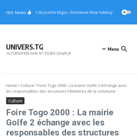
Aller au contenu
Hot News
Concert de Joachin Migos : Emmanuel Sheyi Adebayor offre 10 mill
UNIVERS.TG
Menu
AUTORISATION HAAC N° 0123/02-2024/PL/P
Home
/
Culture
/
Foire Togo 2000 : La mairie Golfe 2 échange avec
les responsables des structures hôtelières de la commune
Culture
Foire Togo 2000 : La mairie
Golfe 2 échange avec les
responsables des structures