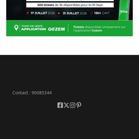
Contact : 90085344