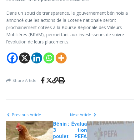
Dans un souci de transparence, le gouvernement béninois a
annoncé que les actions de la Loterie nationale seront
prochainement cotées à la Bourse Régionale des Valeurs
Mobilières (BRVM), permettant aux investisseurs de suivre
l’évolution de leurs placements.
Share Article
Previous Article
Next Article
Bénin :
Évalua
3
tion
poulet
PEFA