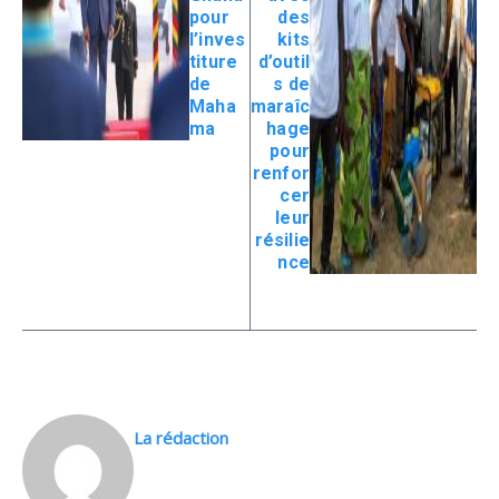
pour
des
l’inves
kits
titure
d’outil
de
s de
Maha
maraîc
ma
hage
pour
renfor
cer
leur
résilie
nce
La rédaction