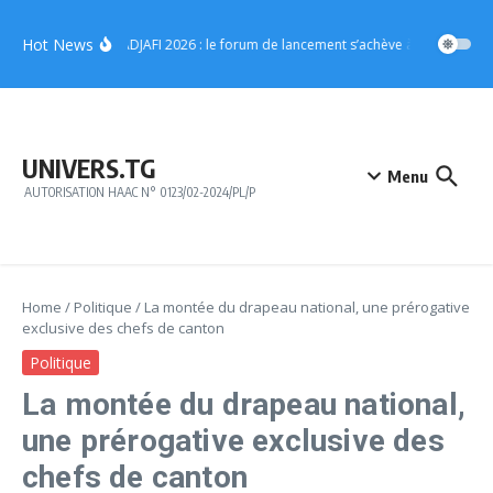
Aller au contenu
Hot News
Foire ADJAFI 2026 : le forum de lancement s’achève à Kpalimé ave
UNIVERS.TG
Menu
AUTORISATION HAAC N° 0123/02-2024/PL/P
Home
/
Politique
/
La montée du drapeau national, une prérogative
exclusive des chefs de canton
Politique
La montée du drapeau national,
une prérogative exclusive des
chefs de canton