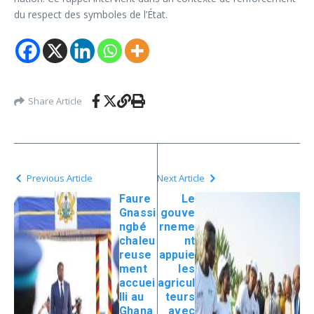
du respect des symboles de l’État.
Share Article
Previous Article
Next Article
Faure
Le
Gnassi
gouve
ngbé
rneme
chaleu
nt
reuse
appuie
ment
les
accuei
agricul
lli au
teurs
Ghana
avec