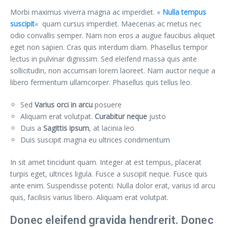
Morbi maximus viverra magna ac imperdiet.
«
Nulla tempus
suscipit
«
quam cursus imperdiet. Maecenas ac metus nec
odio convallis semper. Nam non eros a augue faucibus aliquet
eget non sapien. Cras quis interdum diam. Phasellus tempor
lectus in pulvinar dignissim. Sed eleifend massa quis ante
sollicitudin, non accumsan lorem laoreet. Nam auctor neque a
libero fermentum ullamcorper. Phasellus quis tellus leo.
Sed
Varius orci in arcu
posuere
Aliquam erat volutpat.
Curabitur neque
justo
Duis a
Sagittis ipsum
, at lacinia leo
Duis suscipit magna eu ultrices condimentum
In sit amet tincidunt quam. Integer at est tempus, placerat
turpis eget, ultrices ligula. Fusce a suscipit neque. Fusce quis
ante enim. Suspendisse potenti. Nulla dolor erat, varius id arcu
quis, facilisis varius libero. Aliquam erat volutpat.
Donec eleifend gravida hendrerit. Donec