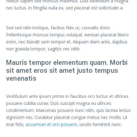
finibus sapien sed rhoncus maximus. Duis bibendum a magna
nec luctus. In fringilla nulla ex, sed placerat est sollicitudin a.
Sed sed nibh tristique, facilisis felis ut, convallis dolor.
Pellentesque rhoncus tempus volutpat. Aenean placerat libero
enim, nec blandit sem tempor et. Aliquam diam ante, dapibus
non gravida tempor, sagittis nec nibh.
Mauris tempor elementum quam. Morbi
sit amet eros sit amet justo tempus
venenatis
Vestibulum ante ipsum primis in faucibus orci luctus et ultrices
posuere cubilia curae; Duis suscipit magna eu ultrices
condimentum. Maecenas posuere nunc nibh, quis lacinia lectus
dignissim nec. Curabitur placerat congue metus nec mollis. Ut
erat felis,
accumsan et orci posuere
, iaculis hendrerit nunc.