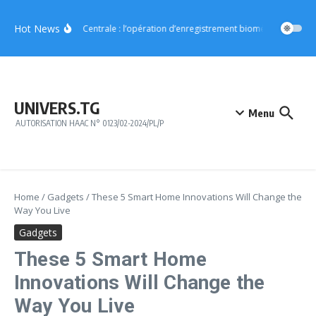
Aller au contenu
Hot News
Région Centrale : l’opération d’enregistrement biométrique démarr
UNIVERS.TG
Menu
AUTORISATION HAAC N° 0123/02-2024/PL/P
Home
/
Gadgets
/
These 5 Smart Home Innovations Will Change the
Way You Live
Gadgets
These 5 Smart Home
Innovations Will Change the
Way You Live