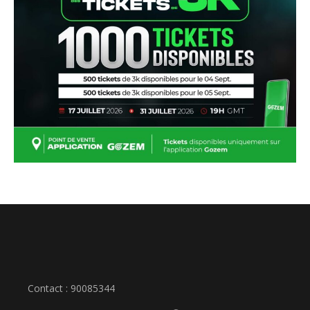
Contact : 90085344