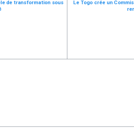
èle de transformation sous
Le Togo crée un Commiss
é
re