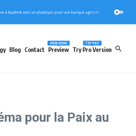
Kpalimé avec un plaidoyer pour une banque agricole
Protection de l’enfance
VIEW DEMO
TRY PRO
gy
Blog
Contact
Preview
Try Pro Version
éma pour la Paix au