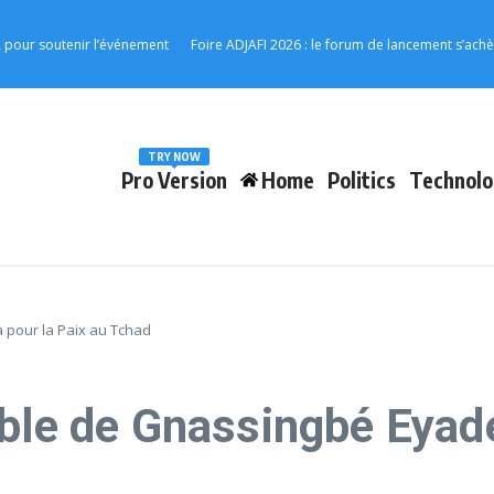
soutenir l’événement
Foire ADJAFI 2026 : le forum de lancement s’achève à 
TRY NOW
Pro Version
Home
Politics
Technolo
 pour la Paix au Tchad
able de Gnassingbé Eyad