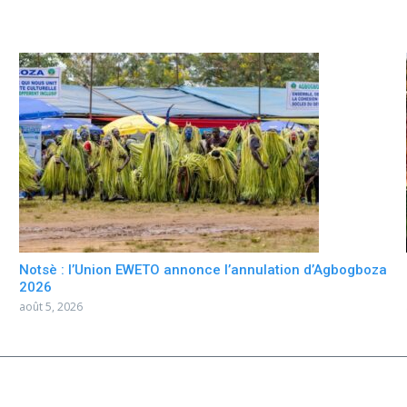
Notsè : l’Union EWETO annonce l’annulation d’Agbogboza
2026
août 5, 2026