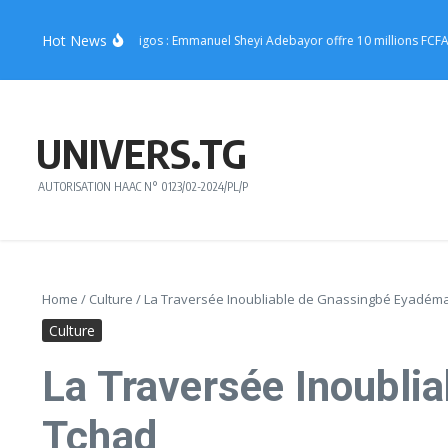
Aller au contenu
Hot News
cert de Joachin Migos : Emmanuel Sheyi Adebayor offre 10 millions FCFA pour 
UNIVERS.TG
AUTORISATION HAAC N° 0123/02-2024/PL/P
Home
/
Culture
/
La Traversée Inoubliable de Gnassingbé Eyadéma
Culture
La Traversée Inoubli
Tchad